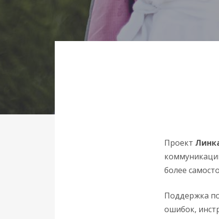
Проект
Линк
коммуникации
более самост
Поддержка по
ошибок, инст